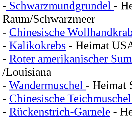
-
Schwarzmundgrundel
- H
Raum/Schwarzmeer
-
Chinesische Wollhandkra
-
Kalikokrebs
- Heimat USA
-
Roter amerikanischer Sum
/Louisiana
-
Wandermuschel
- Heimat 
-
Chinesische Teichmusche
-
Rückenstrich-Garnele
- He