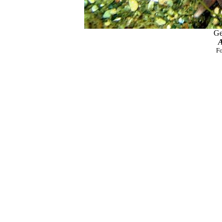
Ge
A
Fo