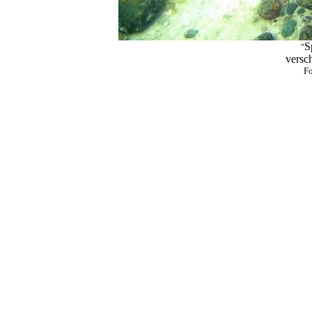
S
"
versc
Fo