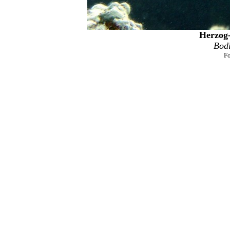
Herzog-
Bodi
Fo