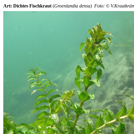
Art: Dichtes Fischkraut
(
Groenlandia densa) Foto: © V.Krautkrä