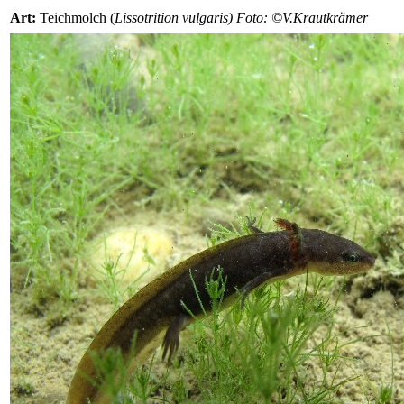
Art:
Teichmolch (
Lissotrition vulgaris) Foto: ©V.Krautkrämer