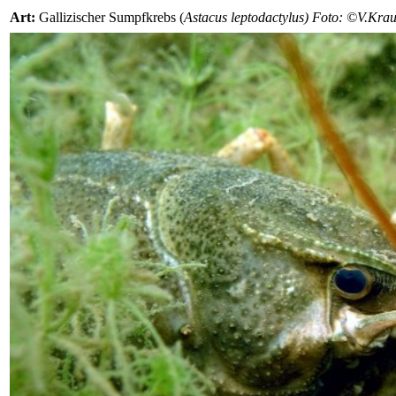
Art:
Gallizischer Sumpfkrebs (
Astacus leptodactylus) Foto: ©V.Kra