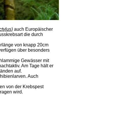
ctylus)
auch Europäischer
usskrebsart die durch
rperlänge von knapp 20cm
 verfügen über besonders
schlammige Gewässer mit
chtaktiv. Am Tage hält er
tänden auf.
hibienlarven. Auch
ten von der Krebspest
ragen wird.