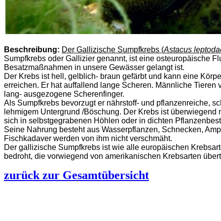
Beschreibung:
Der Gallizische Sumpfkrebs (
Astacus leptoda
Sumpfkrebs oder Gallizier genannt, ist eine osteuropäische Fl
Besatzmaßnahmen in unsere Gewässer gelangt ist.
Der Krebs ist hell, gelblich- braun gefärbt und kann eine Kö
erreichen. Er hat auffallend lange Scheren. Männliche Tieren
lang- ausgezogene Scherenfinger.
Als Sumpfkrebs bevorzugt er nährstoff- und pflanzenreiche, 
lehmigem Untergrund /Böschung. Der Krebs ist überwiegend na
sich in selbstgegrabenen Höhlen oder in dichten Pflanzenbes
Seine Nahrung besteht aus Wasserpflanzen, Schnecken, Amp
Fischkadaver werden von ihm nicht verschmäht.
Der gallizische Sumpfkrebs ist wie alle europäischen Krebsar
bedroht, die vorwiegend von amerikanischen Krebsarten übert
zurück zur Gesamtübersicht