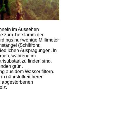
hneln im Aussehen
ie zum Tierstamm der
erdings nur wenige Millimeter
stängel (Schilfrohr,
iedlichen Ausprägungen. In
ormen, während im
tsubstart zu finden sind.
enden grün.
ng aus dem Wasser filtern.
n nährstoffreicheren
n abgestorbenen
olz.