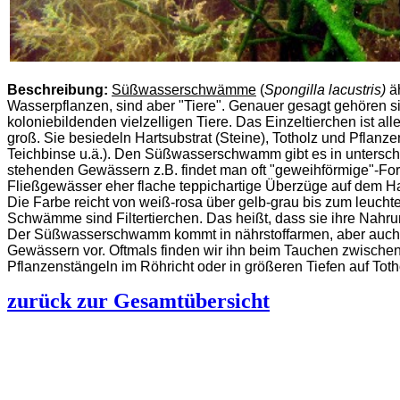
Beschreibung:
Süßwasserschwämme
(
Spongilla lacustris)
ä
Wasserpflanzen, sind aber "Tiere". Genauer gesagt gehören s
koloniebildenden vielzelligen Tiere. Das Einzeltierchen ist all
groß. Sie besiedeln Hartsubstrat (Steine), Totholz und Pflanzen
Teichbinse u.ä.). Den Süßwasserschwamm gibt es in untersch
stehenden Gewässern z.B. findet man oft "geweihförmige"-F
Fließgewässer eher flache teppichartige Überzüge auf dem Har
Die Farbe reicht von weiß-rosa über gelb-grau bis zum leucht
Schwämme sind Filtertierchen. Das heißt, dass sie ihre Nahru
Der Süßwasserschwamm kommt in nährstoffarmen, aber auch i
Gewässern vor. Oftmals finden wir ihn beim Tauchen zwische
Pflanzenstängeln im Röhricht oder in größeren Tiefen auf Toth
zurück zur Gesamtübersicht