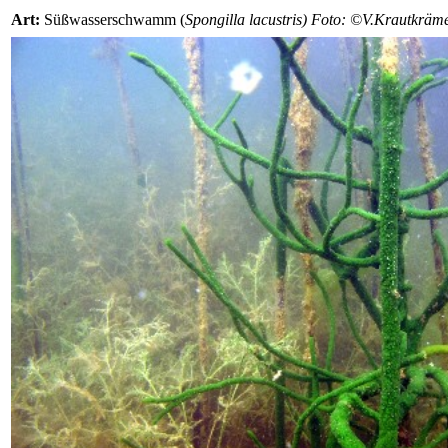
Art:
Süßwasserschwamm (
Spongilla lacustris) Foto: ©V.Krautkräm